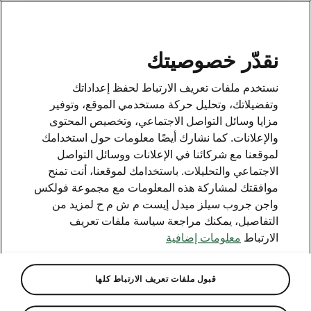
AR
نقدّر خصوصيتك
خط المساعدة
+965 1 870870
نستخدم ملفات تعريف الارتباط لحفظ إعداداتك
وتفضيلاتك، وتحليل حركة مستخدمي الموقع، وتوفير
مزايا وسائل التواصل الاجتماعي، وتخصيص المحتوى
البريد الإلكتروني
والإعلانات. كما نشارك أيضًا معلومات حول استخدامك
Skoda-Kuwait@behbehanimotors.com
لموقعنا مع شركائنا في الإعلانات ووسائل التواصل
الاجتماعي والتحليلات. باستخدامك لموقعنا، أنت تمنح
نموذج التواصل على الإنترنت
موافقتك لمشاركة هذه المعلومات مع مجموعة فولكس
واجن جروب سيلز ميدل إيست م ش م ح لمزيد من
التفاصيل، يمكنك مراجعة سياسة ملفات تعريف
الارتباط
معلومات إضافية
عرض المزيد
قبول ملفات تعريف الارتباط كلها