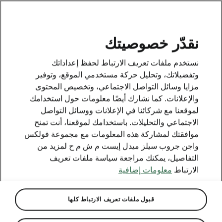
AR
نقدّر خصوصيتك
This page is a supplementary page of the opening page.
نستخدم ملفات تعريف الارتباط لحفظ إعداداتك
Click the button to get back.
وتفضيلاتك، وتحليل حركة مستخدمي الموقع، وتوفير
مزايا وسائل التواصل الاجتماعي، وتخصيص المحتوى
والإعلانات. كما نشارك أيضًا معلومات حول استخدامك
Get back to the opening page.
لموقعنا مع شركائنا في الإعلانات ووسائل التواصل
الاجتماعي والتحليلات. باستخدامك لموقعنا، أنت تمنح
موافقتك لمشاركة هذه المعلومات مع مجموعة فولكس
واجن جروب سيلز ميدل إيست م ش م ح لمزيد من
التفاصيل، يمكنك مراجعة سياسة ملفات تعريف
الارتباط
معلومات إضافية
قبول ملفات تعريف الارتباط كلها