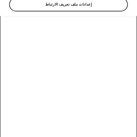
إعدادات ملف تعريف الارتباط
قطع غيار شكودا المستبدلة
قطع غيار شكودا المستبدلة هي قطع غيار مجددة من
المصنع للسيارات من أي عمر. فهي أرخص ثمنًا،
ولكنها توفر جودة عالية وتوافقًا بنسبة 100%. في
عملية إعادة التجديد، يتم تفكيك الأجزاء بالكامل
وتنظيفها وقياسها وفحصها. ستجد المحركات،