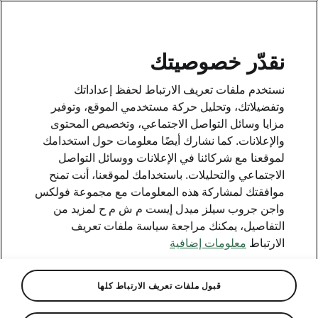
AR
نقدّر خصوصيتك
This page is a supplementary page of the opening page.
نستخدم ملفات تعريف الارتباط لحفظ إعداداتك
Click the button to get back.
وتفضيلاتك، وتحليل حركة مستخدمي الموقع، وتوفير
مزايا وسائل التواصل الاجتماعي، وتخصيص المحتوى
والإعلانات. كما نشارك أيضًا معلومات حول استخدامك
Get back to the opening page.
لموقعنا مع شركائنا في الإعلانات ووسائل التواصل
الاجتماعي والتحليلات. باستخدامك لموقعنا، أنت تمنح
موافقتك لمشاركة هذه المعلومات مع مجموعة فولكس
واجن جروب سيلز ميدل إيست م ش م ح لمزيد من
التفاصيل، يمكنك مراجعة سياسة ملفات تعريف
الارتباط
معلومات إضافية
قبول ملفات تعريف الارتباط كلها