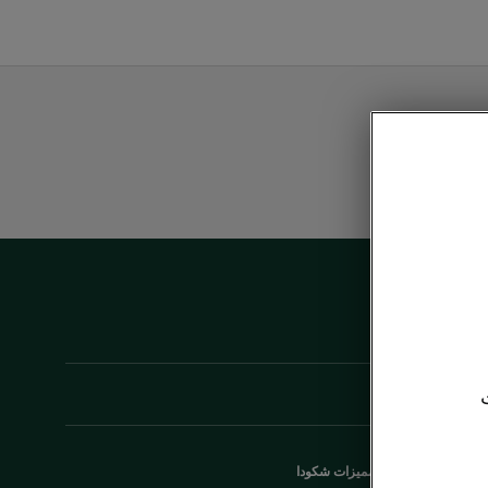
مميزات شكودا