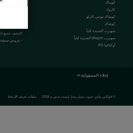
كودياك
سلافيا
كاروك
كاميك
كوشاك مونتي كارلو
كوشاك
العروض الخاصة
سوبرب الجديدة كلياً
اكتشف جميع ا
سوبرب Wagon الجديدة كلياً
- عروض صيفية
أوكتافيا RS
إخلاء المسؤولية
© فولكس واجن جروب سيلز ميدل إيست م ش م 2026
ملفات تعريف الارتباط