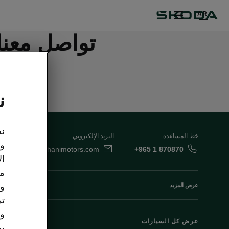
AR
تواصل معنا
ن
نس
خط المساعدة
البريد الإلكتروني
وت
Kuwait@behbehanimotors.com
+965 1 870870
ال
مع
وو
عرض المزيد
تم
وا
عرض كل السيارات
أوكتافيا
يم