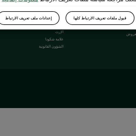
نبذة عنّا
الكتيبات
Simply Clever
قبول ملفات تعريف الارتباط كلها
إعدادات ملف تعريف الارتباط
شكودا أوتو الشركة
الإرث
لعروض
علامة شكودا
الشؤون القانونية