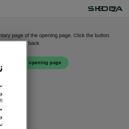
AR
tary page of the opening page. Click the button
to get back.
 back to the opening page.
ن
نس
وت
ال
مع
وو
تم