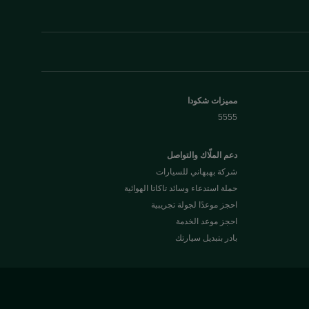
مميزات شكودا
5555
دعم الملّاك والتواصل
شركة بهبهاني للسيارات
حملة استدعاء وسائد تاكاتا الهوائية
احجز موعدًا لجولة تجريبية
احجز موعد الخدمة
بادر بتبديل سيارتك