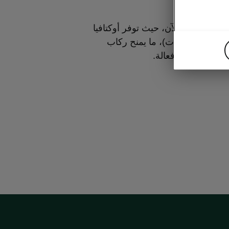
لا داعي للقلق بشأن منافذ USB بعد الآن، حيث توفر أوكتافيا
منفذي USB-C للشحن السريع (45 وات)، ما يمنح ركاب
ة شحن سلسة وفعالة.