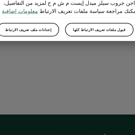
منفذا USB-C خلفيان
جن جروب سيلز ميدل إيست م ش م ح لمزيد من التفاصيل،
كنك مراجعة سياسة ملفات تعريف الارتباط
معلومات إضافية
قبول ملفات تعريف الارتباط كلها
إعدادات ملف تعريف الارتباط
المقاعد الخلفية تجرب