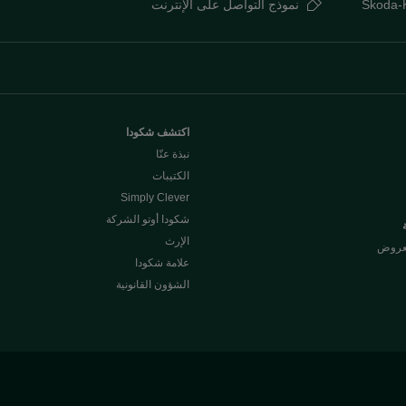
Skoda-
نموذج التواصل على الإنترنت
اكتشف شكودا
نبذة عنّا
الكتيبات
Simply Clever
شكودا أوتو الشركة
الإرث
لعروض
علامة شكودا
الشؤون القانونية