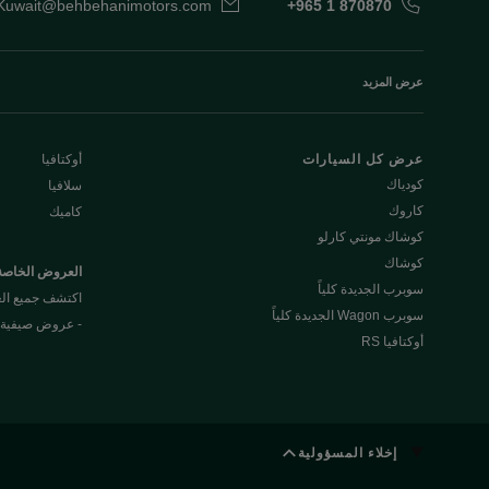
Kuwait@behbehanimotors.com
+965 1 870870
عرض المزيد
عرض كل السيارات
أوكتافيا
كودياك
سلافيا
كاروك
كاميك
كوشاك مونتي كارلو
كوشاك
العروض الخاصة
سوبرب الجديدة كلياً
اكتشف جميع ا
سوبرب Wagon الجديدة كلياً
- عروض صيفية
أوكتافيا RS
إخلاء المسؤولية