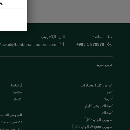
يم
خط المساعدة
البريد الإلكتروني
Kuwait@behbehanimotors.com
+965 1 870870
عرض المزيد
عرض كل السيارات
أوكتافيا
كودياك
سلافيا
كاروك
كاميك
كوشاك مونتي كارلو
كوشاك
العروض الخاصة
سوبرب الجديدة كلياً
اكتشف جميع ا
سوبرب Wagon الجديدة كلياً
- عروض صيفية