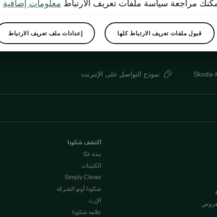
كنك مراجعة سياسة ملفات تعريف الارتباط
معلومات إضافية
قبول ملفات تعريف الارتباط كلها
إعدادات ملف تعريف الارتباط
Skoda-
نموذج التواصل على الإنترنت
اكتشف شكودا
نبذة عنّا
الكتيبات
Simply Clever
شكودا أوتو الشركة
الإرث
لعروض
علامة شكودا