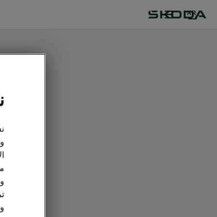
AR
ن
نس
وت
ال
مع
وو
تم
وا