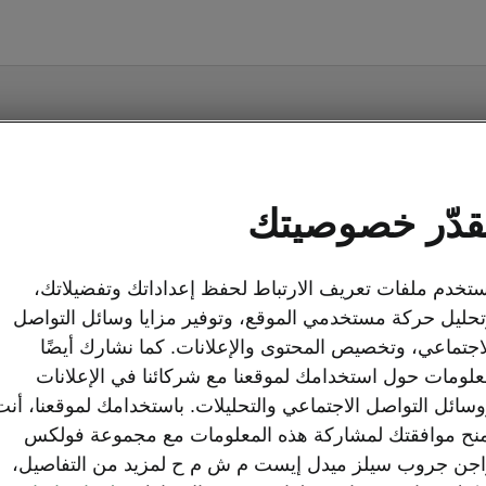
مقصورة شكودا سلافيا
التصميم والتح
قدّر خصوصيتك
تحكم بسهولة بالراديو 
الأساسية دون تشتيت ا
القيادة متعددة الوظائف 
تخدم ملفات تعريف الارتباط لحفظ إعداداتك وتفضيلاتك،
المصنوعة من الكروم لم
حليل حركة مستخدمي الموقع، وتوفير مزايا وسائل التواصل
اجتماعي، وتخصيص المحتوى والإعلانات. كما نشارك أيضًا
لومات حول استخدامك لموقعنا مع شركائنا في الإعلانات
سائل التواصل الاجتماعي والتحليلات. باستخدامك لموقعنا، أنت
نح موافقتك لمشاركة هذه المعلومات مع مجموعة فولكس
جن جروب سيلز ميدل إيست م ش م ح لمزيد من التفاصيل،