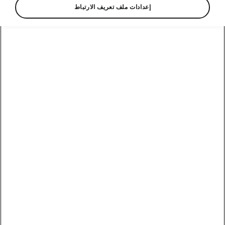
إعدادات ملف تعريف الارتباط
أناقة
عجلات Mintaka قياس 17 بوصة
بلون فضي
تأتي سوبرب مزودة بعجلات Mintaka فضية قياس
17 بوصة.