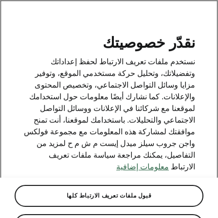
AR
نقدّر خصوصيتك
This page is a supplementary page of the opening page.
نستخدم ملفات تعريف الارتباط لحفظ إعداداتك
Click the button to get back.
وتفضيلاتك، وتحليل حركة مستخدمي الموقع، وتوفير
مزايا وسائل التواصل الاجتماعي، وتخصيص المحتوى
والإعلانات. كما نشارك أيضًا معلومات حول استخدامك
Get back to the opening page.
لموقعنا مع شركائنا في الإعلانات ووسائل التواصل
الاجتماعي والتحليلات. باستخدامك لموقعنا، أنت تمنح
موافقتك لمشاركة هذه المعلومات مع مجموعة فولكس
واجن جروب سيلز ميدل إيست م ش م ح لمزيد من
التفاصيل، يمكنك مراجعة سياسة ملفات تعريف
الارتباط
معلومات إضافية
قبول ملفات تعريف الارتباط كلها