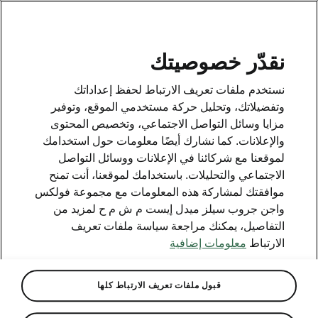
AR
نقدّر خصوصيتك
This page is a supplementary page of the opening page.
نستخدم ملفات تعريف الارتباط لحفظ إعداداتك
Click the button to get back.
وتفضيلاتك، وتحليل حركة مستخدمي الموقع، وتوفير
مزايا وسائل التواصل الاجتماعي، وتخصيص المحتوى
والإعلانات. كما نشارك أيضًا معلومات حول استخدامك
Get back to the opening page.
لموقعنا مع شركائنا في الإعلانات ووسائل التواصل
الاجتماعي والتحليلات. باستخدامك لموقعنا، أنت تمنح
موافقتك لمشاركة هذه المعلومات مع مجموعة فولكس
واجن جروب سيلز ميدل إيست م ش م ح لمزيد من
التفاصيل، يمكنك مراجعة سياسة ملفات تعريف
الارتباط
معلومات إضافية
قبول ملفات تعريف الارتباط كلها
Selection