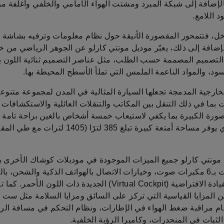
الإضافة إلى شبكة المبرد ومشتت الهواء الأمامي والخلفي وأغلفة مرا
د اللامع.
اخل، فتتمحور المقصورة الأنيقة حول نظام معلومات وترفيه بشاشة
إضافة إلى ذلك، يعبّر موديل مونتي كارلو عن الجوهر الرياضي من خل
لتصميم المصممة حسب الطلب، مثل عناصر التصميم ثنائية اللون با
سود، والمواد الناعمة الملمس التي تملأ الأسطح المحيطة بها.
الخارجية المدمجة تجعلها السيارة المثالية في المدن لمجموعة متنوع
 بما في ذلك التنقل بين المكاتب والتنقلات العائلية والاستكشافات ا
ورة الكبيرة بما يكفي لاستيعاب خمسة أشخاص بالغين براحة تامة
الأمتعة الذي يوفر مساحة أمتعة كبيرة تبلغ 385 لترًا (1405 لترات مع
 مونتي كارلو جميع الميزات الموجودة في موديلات كوشاك الأخرى ب
نظام الصوت بـ6 مكبرات صوت، وخيارات الاتصال بالهواتف الذكية والشحن، ب
مقصورة القيادة الافتراضية (Virtual Cockpit) الجديدة ذات اللون الأح
المزايا القياسية التي تركز على السائق ومزايا السلامة مثل ست 
ظام مراقبة ضغط الهواء في الإطارات، ونظام التحكم في مسافة الر
لثبات في المنحدرات، وكاميرا الرؤية الخلفية.