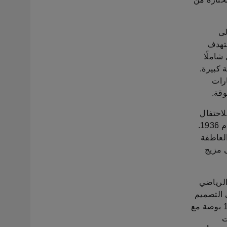
لى
ستهدف
 59,900 درهم إماراتي شاملًا
 كبيرة.
رات
وقة.
تم تقديمها للاحتفال
بنجاح الشركة وشغفها برياضة السيارات منذ رالي مونتي كارلو المرموق في عام 1936.
العاطفة
ى مزيج
الرياضي
 التصميم
مقارنة بالفئات الأخرى، بما في ذلك عجلات Vega الجديدة ثنائية اللون قياس 17 بوصة مع
ت