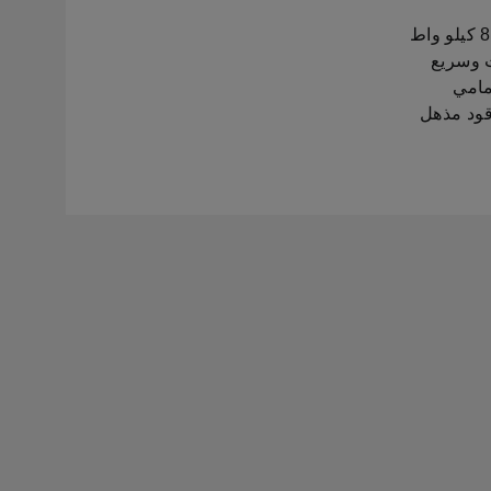
تعمل كوشاك بمحرك توربو اعتمادي وفعال سعة 1.0 لتر يعمل على توليد قوة 85 كيلو واط
ث وسريع
أمامي
وقود مذهل