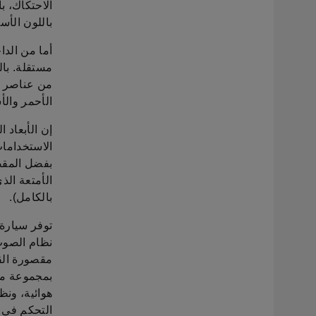
الاحتكاك، ب
باللون الأسو
أما من الد
مستقلة. بال
من عناصر ا
الأحمر والأ
إن الأبعاد 
الاستخدامات
بفضل المقص
بالكامل).
توفر سيارة
بمجموعة من 
هوائية، ون
التحكم في ا