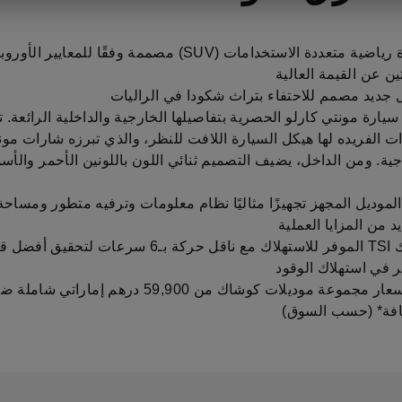
سيارة رياضية متعددة الاستخدامات (SUV) مصممة وفقًا للمعايير
ين عن القيمة العالية
 جديد مصمم للاحتفاء بتراث شكودا في الراليات
ز سيارة مونتي كارلو الحصرية بتفاصيلها الخارجية والداخلية الرائعة.
ات الفريده لها هيكل السيارة اللافت للنظر، والذي تبرزه شارات مون
جية. ومن الداخل، يضيف التصميم ثنائي اللون باللونين الأحمر والأس
الموديل المجهز تجهيزًا مثاليًا نظام معلومات وترفيه متطور ومساح
د من المزايا العملية
محرك TSI الموفر للاستهلاك مع ناقل حركة بـ6 سرعات لتحقيق أ
ر في استهلاك الوقود
تبدأ أسعار مجموعة موديلات كوشاك من 59,900 درهم إما
فة* (حسب السوق)