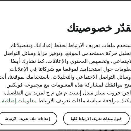
شركة شكودا تطرح موديل مونت
2024-01-10T13:09:16.567+00:00
قدّر خصوصيتك
سيارة رياضية متعددة الاستخدامات (SUV
عن القيمة العالية
تخدم ملفات تعريف الارتباط لحفظ إعداداتك وتفضيلاتك،
حليل حركة مستخدمي الموقع، وتوفير مزايا وسائل التواصل
اجتماعي، وتخصيص المحتوى والإعلانات. كما نشارك أيضًا
لومات حول استخدامك لموقعنا مع شركائنا في الإعلانات
سائل التواصل الاجتماعي والتحليلات. باستخدامك لموقعنا، أنت
نح موافقتك لمشاركة هذه المعلومات مع مجموعة فولكس
جن جروب سيلز ميدل إيست م ش م ح لمزيد من التفاصيل،
 شكودا تطرح موديل مون
كنك مراجعة سياسة ملفات تعريف الارتباط
معلومات إضافية
و المتطور من موديل كوشا
قبول ملفات تعريف الارتباط كلها
إعدادات ملف تعريف الارتباط
لشرق الأوسط