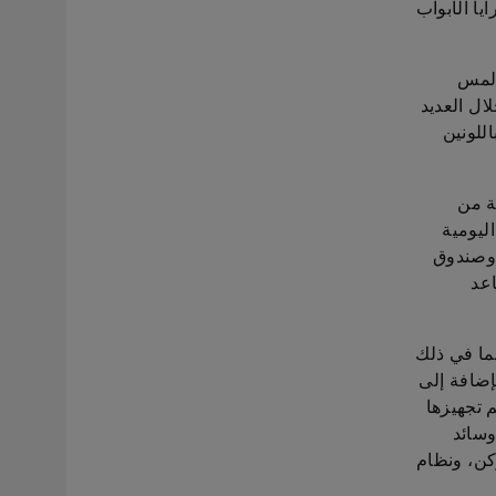
يا الأبواب
 لمس
ال العديد
للونين
ة من
ليومية
 وصندوق
 طي المقاعد
ما في ذلك
الإضافة إلى
مر. كما تم تجهيزها
وسائد
كن، ونظام