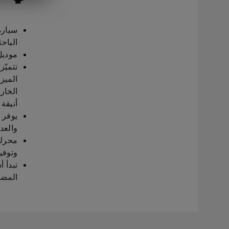
الباحث
موديل
تتميّ
الميز
الخار
أنيقة
يوفر 
والعدي
وتوفي
المضا