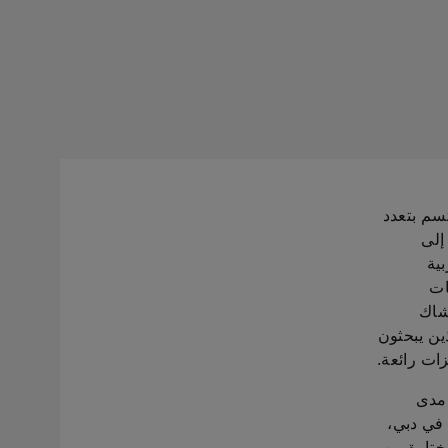
سم بتعدد
إلى
ية
مات
شاك
ين يبحثون
ات رائعة.
 مدى
في دبي،
ختارة من