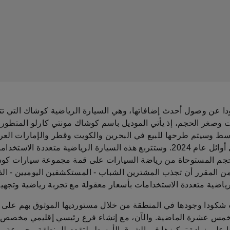
ا عن وصول أحدث إضافاتها، وهي السيارة الرياضية كوشاك التي تت
 وصغر الحجم، إذ يأتي الموديل باسم كوشاك مونتي كارلو المتطور 
سط وسيتم طرحها للبيع في البحرين والكويت وقطر والإمارات العرب
المتحدة في أوائل عام 2024. وستتربع هذه السيارة الرياضية متعددة الاستخدا
جم المستوحاة من رياضة السيارات على قمة مجموعة سيارات كو
ن المقرر أن تجذب المشترين الشباب - المستكشفين اليوميين - الذ
اضية متعددة الاستخدامات بأسعار معقولة مع تجربة رياضية وتجهيز
كودا وجودها في المنطقة من خلال مستورديها الموثوق بهم على
خمس عشرة الماضية. والآن، مع إنشاء فرع رئيسي إقليمي مخصص 
 على زيادة تركيزها في الشرق الأوسط، لتقدم للمنطقة مجموعة م