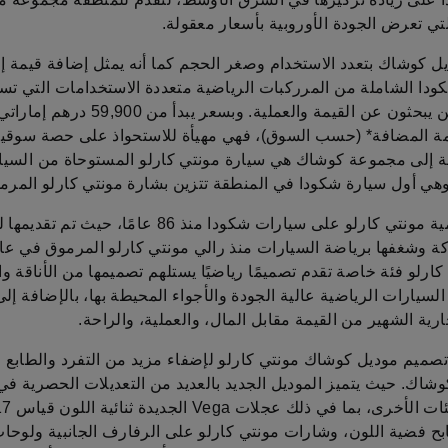
تي تعرض الجودة الأوروبية بأسعار معقولة.
ل كوشاك بتعدد الاستخدام وصغر الحجم كما أنه يمثل إضافة قيمة إ
دا الشاملة من المرركبات الرياضية متعددة الاستخدامات التي ت
العملاء الذين يبحثون عن القيمة والعملية. وبسعر يبدأ من
مة المضافة* (حسب السوق)، فهي مهيأة للاستحواذ على حصة سوقية
 إلى مجموعة كوشاك هي سيارة مونتي كارلو المستوحاة من السيا
وهي أول سيارة شكودا في المنطقة تتزين بشارة مونتي كارلو المرم
ظهرت تسمية مونتي كارلو على سيارات شكودا منذ 86 عامًا، حيث 
كارلو فئة خاصة تقدم تصميمًا رياضيًا يستلهم تصميمها من الأناقة و
 السيارات الرياضية عالية الجودة والأجواء المحيطة بها، بالإضافة إل
جارية الشهير من القيمة مقابل المال، والعملية، والراحة.
تصميم موديل كوشاك مونتي كارلو لإضفاء مزيد من التفرد والطابع 
شاك. حيث يتميز الموديل الجديد بالعديد من التعديلات الحصرية في
ح فضية اللون، وشارات مونتي كارلو على الرفارف الجانبية ولوحا