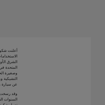
أعلنت شكود
الاستخدامات
الشرق الأو
وصغيرة الح
التشيكية وم
عن سيارة ري
وقد رسخت ش
السنوات ال
تعمل شكودا